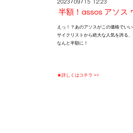
2023
09
15 12:23
/
/
半額！assos アソ
えっ！？あのアソスがこの価格でいい
サイクリストから絶大な人気を誇る、高
なんと半額に！
★詳しくはコチラ >>