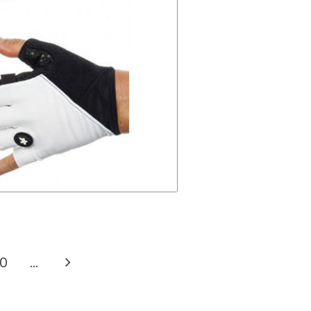
0
...