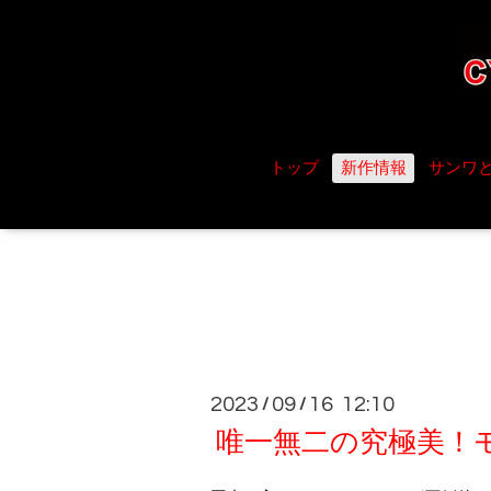
トップ
新作情報
サンワ
2023
09
16 12:10
/
/
唯一無二の究極美！モー