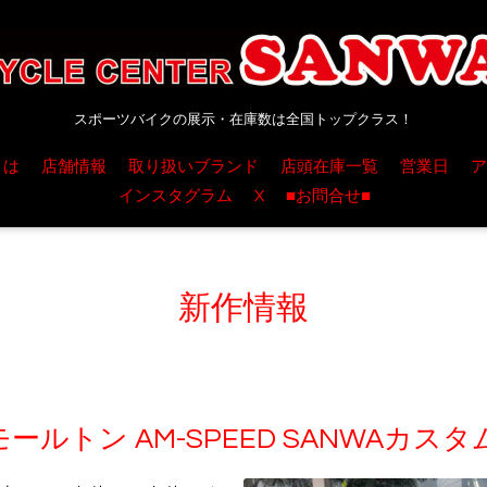
スポーツバイクの展示・在庫数は全国トップクラス！
とは
店舗情報
取り扱いブランド
店頭在庫一覧
営業日
ア
インスタグラム
X
■お問合せ■
新作情報
ルトン AM-SPEED SANWAカスタ