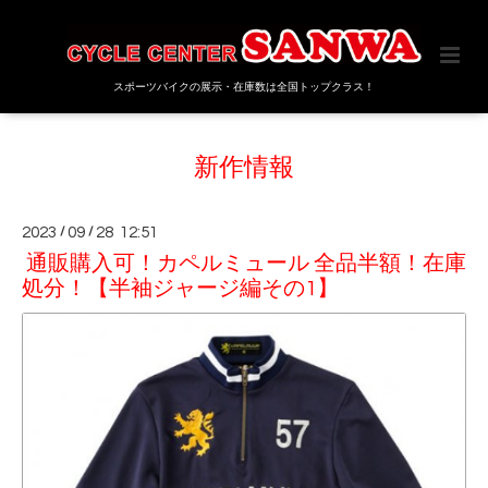
スポーツバイクの展示・在庫数は全国トップクラス！
新作情報
2023
/
09
/
28 12:51
通販購入可！カペルミュール 全品半額！在庫
処分！【半袖ジャージ編その1】