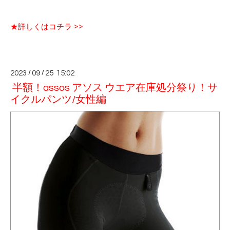
★詳しくはコチラ >>
2023
/
09
/
25 15:02
半額！assos アソス ウエア在庫処分祭り！サ
イクルパンツ/女性編