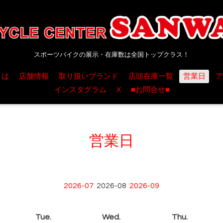
スポーツバイクの展示・在庫数は全国トップクラス！
とは
店舗情報
取り扱いブランド
店頭在庫一覧
営業日
ア
インスタグラム
X
■お問合せ■
営業日
2026-07
2026-08
2026-09
Tue.
Wed.
Thu.