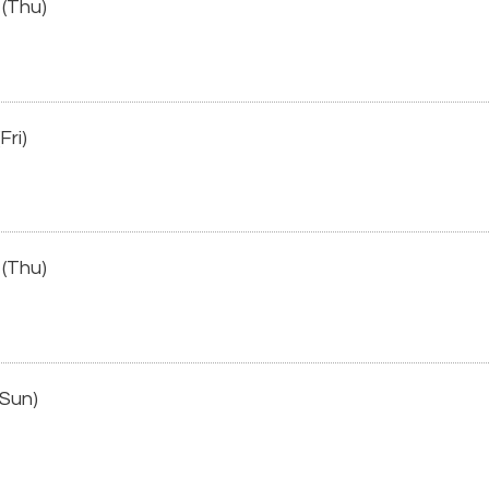
 (Thu)
Fri)
 (Thu)
(Sun)