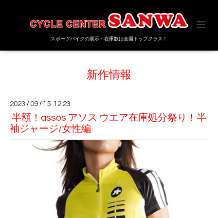
スポーツバイクの展示・在庫数は全国トップクラス！
新作情報
2023
/
09
/
15 12:23
半額！assos アソス ウエア在庫処分祭り！半
袖ジャージ/女性編