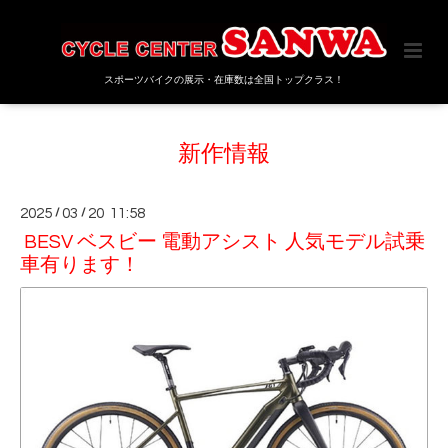
スポーツバイクの展示・在庫数は全国トップクラス！
新作情報
2025
/
03
/
20 11:58
BESV ベスビー 電動アシスト 人気モデル試乗
車有ります！