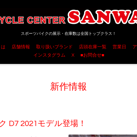
スポーツバイクの展示・在庫数は全国トップクラス！
とは
店舗情報
取り扱いブランド
店頭在庫一覧
営業日
ア
インスタグラム
X
■お問合せ■
新作情報
 D7 2021モデル登場！