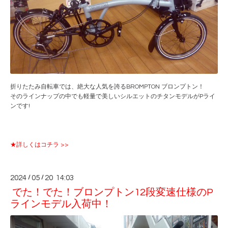
折りたたみ自転車では、絶大な人気を誇るBROMPTON ブロンプトン！
そのラインナップの中でも軽量で美しいシルエットのチタンモデルがPライ
ンです!
★詳しくはコチラ >>
2024
/
05
/
20 14:03
でた！でた！ブロンプトン12段変速仕様のP
ラインモデル入荷中！