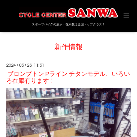
スポーツバイクの展示・在庫数は全国トップクラス！
新作情報
2024
/
05
/
26 11:51
ブロンプトン Pライン チタンモデル、いろい
ろ在庫有ります！