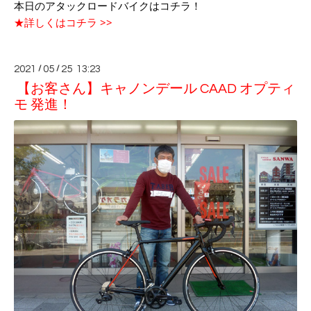
本日のアタックロードバイクはコチラ！
★詳しくはコチラ >>
2021
/
05
/
25 13:23
【お客さん】キャノンデール CAAD オプティ
モ 発進！