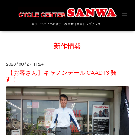
スポーツバイクの展示・在庫数は全国トップクラス！
新作情報
2020
/
08
/
27 11:24
【お客さん】キャノンデール CAAD13 発
進！