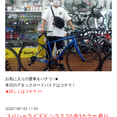
お気に入りの愛車をパチリ~★
本日のアタックロードバイクはコチラ！
★詳しくはコチラ >>
2020
/
08
/
22 11:54
スペシャライズド シラス 2.0 全3カラー 有り