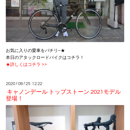
お気に入りの愛車をパチリ~★
本日のアタックロードバイクはコチラ！
★詳しくはコチラ >>
2020
/
08
/
25 12:22
キャノンデール トップストーン 2021モデル
登場！