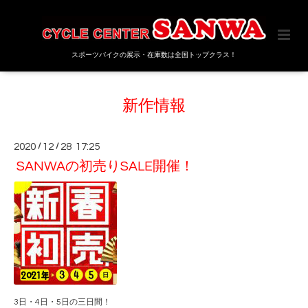
スポーツバイクの展示・在庫数は全国トップクラス！
新作情報
2020
/
12
/
28 17:25
SANWAの初売りSALE開催！
3日・4日・5日の三日間！