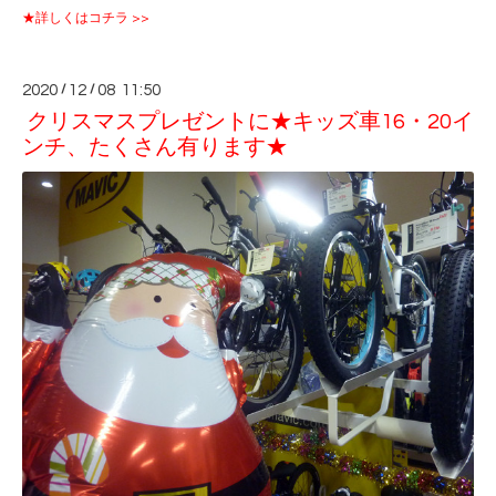
★詳しくはコチラ >>
2020
/
12
/
08 11:50
クリスマスプレゼントに★キッズ車16・20イ
ンチ、たくさん有ります★