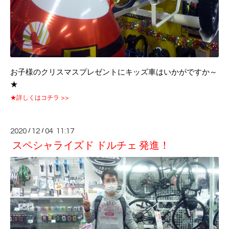
お子様のクリスマスプレゼントにキッズ車はいかがですか～
★
★詳しくはコチラ >>
2020
/
12
/
04 11:17
スペシャライズド ドルチェ 発進！