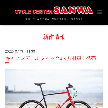
スポーツバイクの展示・在庫数は全国トップクラス！
新作情報
2022
/
07
/
31 11:39
キャノンデール クイック3 × 八村塁！発売
中！