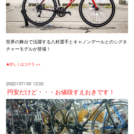
世界の舞台で活躍する八村選手とキャノンデールとのシグネ
チャーモデルが登場！
★詳しくはコチラ >>
2022
/
07
/
30 12:32
円安だけど・・・お値段すえおきです！