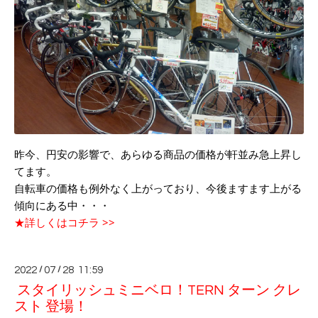
昨今、円安の影響で、あらゆる商品の価格が軒並み急上昇し
てます。
自転車の価格も例外なく上がっており、今後ますます上がる
傾向にある中・・・
★詳しくはコチラ >>
2022
/
07
/
28 11:59
スタイリッシュミニベロ！TERN ターン クレ
スト 登場！