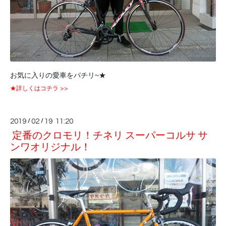
お気に入りの愛車をパチリ~★
★詳しくはコチラ >>
2019
/
02
/
19 11:20
定番のクロモリ！チネリ スーパーコルサ サ
ンワオリジナル！