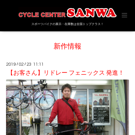
スポーツバイクの展示・在庫数は全国トップクラス！
新作情報
2019
/
02
/
23 11:11
【お客さん】リドレー フェニックス 発進！