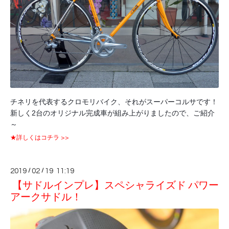
チネリを代表するクロモリバイク、それがスーパーコルサです！
新しく2台のオリジナル完成車が組み上がりましたので、ご紹介
～
★詳しくはコチラ >>
2019
/
02
/
19 11:19
【サドルインプレ】スペシャライズド パワー
アークサドル！