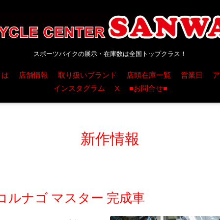
スポーツバイクの展示・在庫数は全国トップクラス！
とは
店舗情報
取り扱いブランド
店頭在庫一覧
営業日
ア
インスタグラム
X
■お問合せ■
新作情報
ルナゴ マスター 完成車