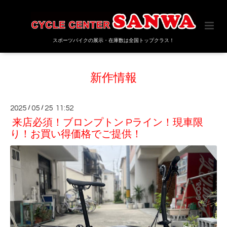
スポーツバイクの展示・在庫数は全国トップクラス！
新作情報
2025
/
05
/
25 11:52
来店必須！ブロンプトン Pライン！現車限
り！お買い得価格でご提供！