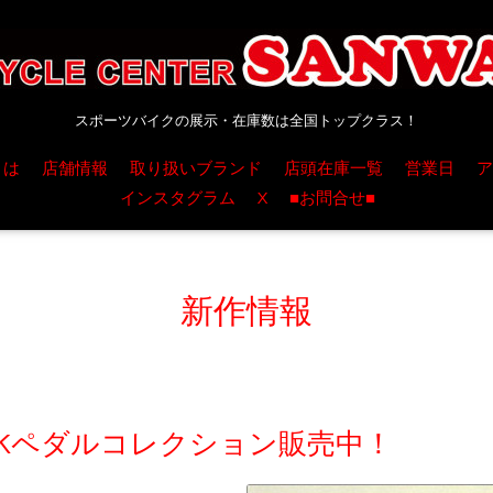
スポーツバイクの展示・在庫数は全国トップクラス！
とは
店舗情報
取り扱いブランド
店頭在庫一覧
営業日
ア
インスタグラム
X
■お問合せ■
新作情報
OKペダルコレクション販売中！