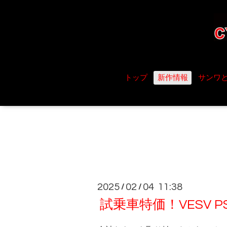
トップ
新作情報
サンワ
2025
02
04 11:38
/
/
試乗車特価！VESV PS