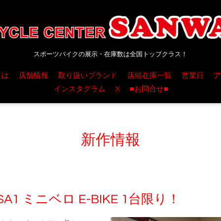
スポーツバイクの展示・在庫数は全国トップクラス！
とは
店舗情報
取り扱いブランド
店頭在庫一覧
営業日
ア
インスタグラム
X
■お問合せ■
新作情報
A1 ミニベロ E-BIKE 1台限り！