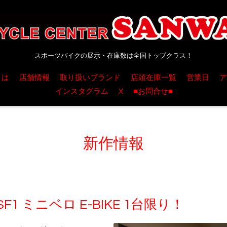
スポーツバイクの展示・在庫数は全国トップクラス！
とは
店舗情報
取り扱いブランド
店頭在庫一覧
営業日
ア
インスタグラム
X
■お問合せ■
新作情報
F1 ミニベロ E-BIKE 1台限り！