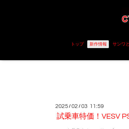
トップ
新作情報
サンワ
2025
02
03 11:59
/
/
試乗車特価！VESV PS