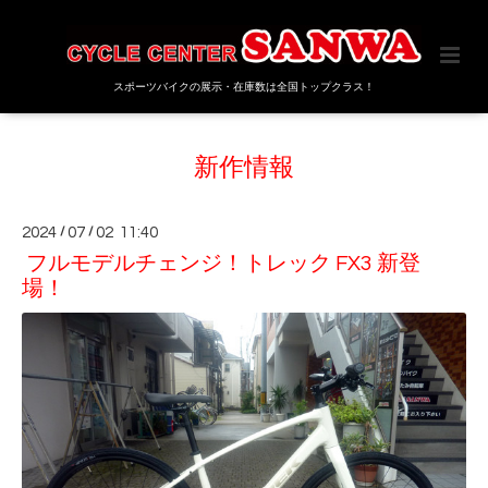
スポーツバイクの展示・在庫数は全国トップクラス！
新作情報
2024
/
07
/
02 11:40
フルモデルチェンジ！トレック FX3 新登
場！