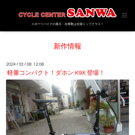
スポーツバイクの展示・在庫数は全国トップクラス！
新作情報
2024
/
03
/
08 12:08
軽量コンパクト！ダホン K9X 登場！