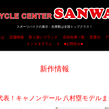
スポーツバイクの展示・在庫数は全国トップクラス！
とは
店舗情報
取り扱いブランド
店頭在庫一覧
営業日
ア
インスタグラム
X
■お問合せ■
新作情報
代表！キャノンデール 八村塁モデル