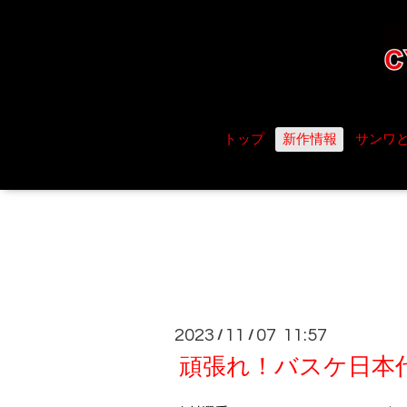
トップ
新作情報
サンワ
2023
11
07 11:57
/
/
頑張れ！バスケ日本