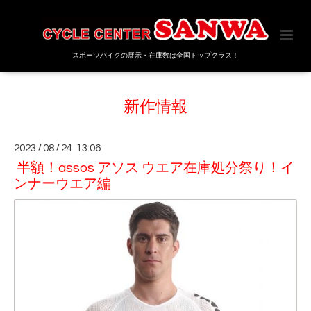
スポーツバイクの展示・在庫数は全国トップクラス！
新作情報
2023
/
08
/
24 13:06
半額！assos アソス ウエア在庫処分祭り！イ
ンナーウエア編