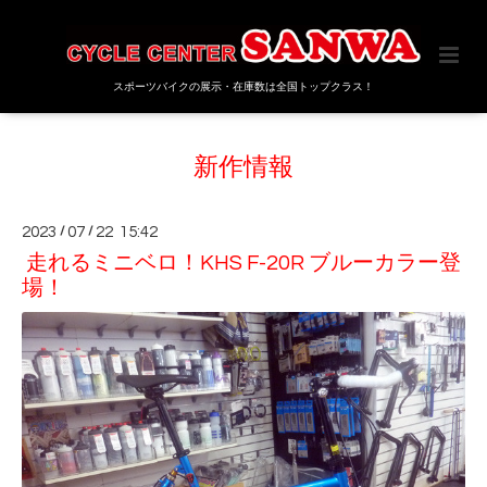
スポーツバイクの展示・在庫数は全国トップクラス！
新作情報
2023
/
07
/
22 15:42
走れるミニベロ！KHS F-20R ブルーカラー登
場！