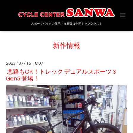
スポーツバイクの展示・在庫数は全国トップクラス！
新作情報
2023
/
07
/
15 18:07
悪路もOK！トレック デュアルスポーツ 3
Gen5 登場！