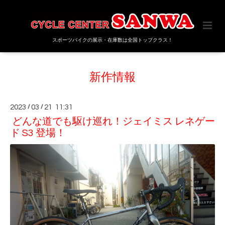
スポーツバイクの展示・在庫数は全国トップクラス！
新作情報
2023
/
03
/
21 11:31
どんな道でも駆け巡れ！ジェイミス レネゲー
ド S3 登場！