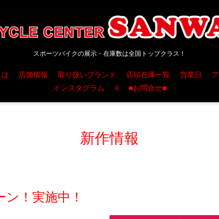
スポーツバイクの展示・在庫数は全国トップクラス！
とは
店舗情報
取り扱いブランド
店頭在庫一覧
営業日
ア
インスタグラム
X
■お問合せ■
新作情報
ーン！実施中！