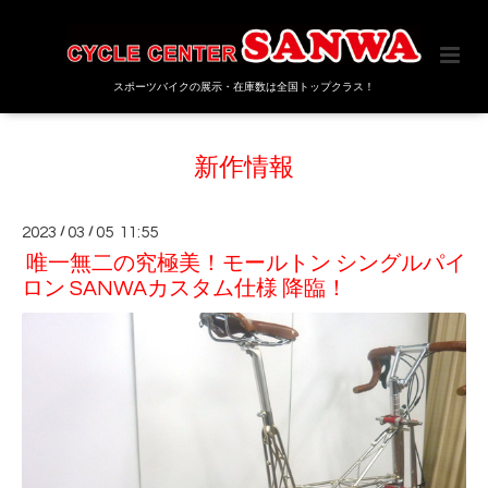
スポーツバイクの展示・在庫数は全国トップクラス！
新作情報
2023
/
03
/
05 11:55
唯一無二の究極美！モールトン シングルパイ
ロン SANWAカスタム仕様 降臨！