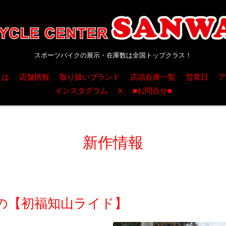
スポーツバイクの展示・在庫数は全国トップクラス！
とは
店舗情報
取り扱いブランド
店頭在庫一覧
営業日
ア
インスタグラム
X
■お問合せ■
新作情報
の【初福知山ライド】