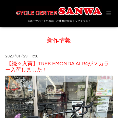
スポーツバイクの展示・在庫数は全国トップクラス！
新作情報
2023
/
01
/
29 11:50
【続々入荷】TREK EMONDA ALR4が２カラ
ー入荷しました！