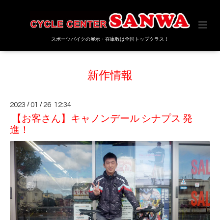
スポーツバイクの展示・在庫数は全国トップクラス！
新作情報
2023
/
01
/
26 12:34
【お客さん】キャノンデール シナプス 発
進！