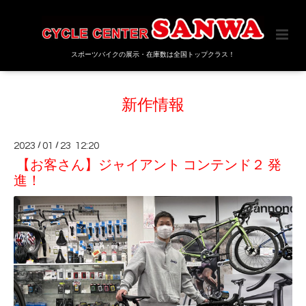
スポーツバイクの展示・在庫数は全国トップクラス！
新作情報
2023
/
01
/
23 12:20
【お客さん】ジャイアント コンテンド２ 発
進！