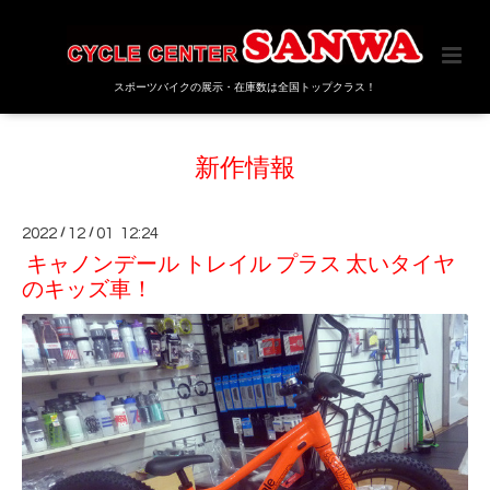
スポーツバイクの展示・在庫数は全国トップクラス！
新作情報
2022
/
12
/
01 12:24
キャノンデール トレイル プラス 太いタイヤ
のキッズ車！