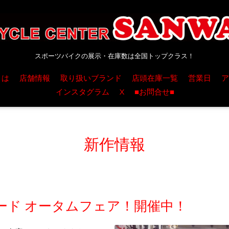
スポーツバイクの展示・在庫数は全国トップクラス！
とは
店舗情報
取り扱いブランド
店頭在庫一覧
営業日
ア
インスタグラム
X
■お問合せ■
新作情報
ード オータムフェア！開催中！