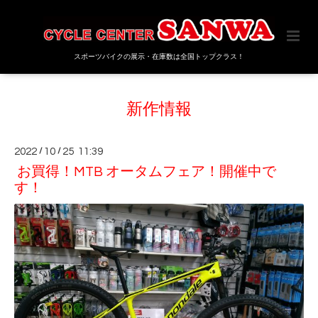
スポーツバイクの展示・在庫数は全国トップクラス！
新作情報
2022
/
10
/
25 11:39
お買得！MTB オータムフェア！開催中で
す！