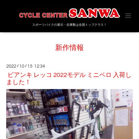
スポーツバイクの展示・在庫数は全国トップクラス！
新作情報
2022
/
10
/
15 12:34
ビアンキ レッコ 2022モデル ミニベロ 入荷し
ました！