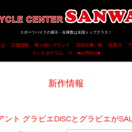
スポーツバイクの展示・在庫数は全国トップクラス！
とは
店舗情報
取り扱いブランド
店頭在庫一覧
営業日
ア
インスタグラム
X
■お問合せ■
新作情報
ント グラビエDISCとグラビエがSA