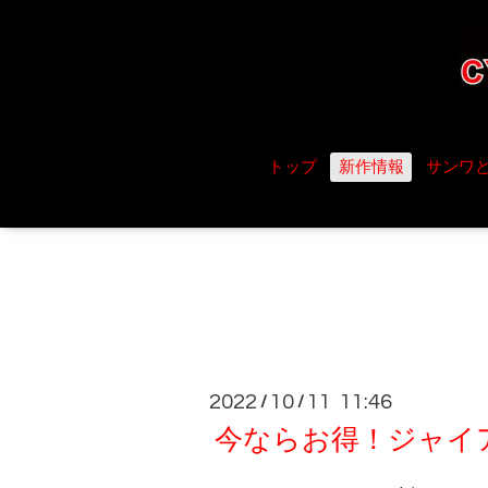
トップ
新作情報
サンワ
2022
10
11 11:46
/
/
今ならお得！ジャイア