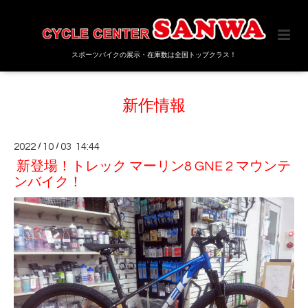
スポーツバイクの展示・在庫数は全国トップクラス！
新作情報
2022
/
10
/
03 14:44
新登場！トレック マーリン8 GNE 2 マウンテ
ンバイク！