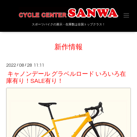
スポーツバイクの展示・在庫数は全国トップクラス！
新作情報
2022
/
08
/
28 11:11
キャノンデール グラベルロード いろいろ在
庫有り！SALE有り！