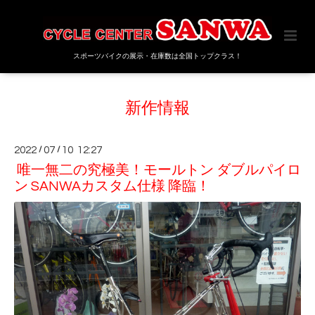
スポーツバイクの展示・在庫数は全国トップクラス！
新作情報
2022
/
07
/
10 12:27
唯一無二の究極美！モールトン ダブルパイロ
ン SANWAカスタム仕様 降臨！