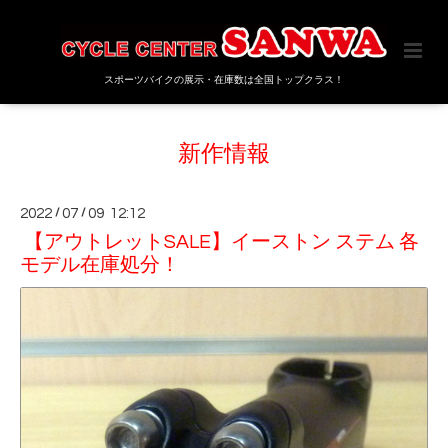
スポーツバイクの展示・在庫数は全国トップクラス！
新作情報
2022
/
07
/
09 12:12
【アウトレットSALE】イーストン ステム 各
モデル在庫処分！