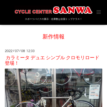
スポーツバイクの展示・在庫数は全国トップクラス！
新作情報
2022
/
07
/
08 12:33
カラミータ デュエ シンプル クロモリロード
登場！