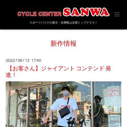
スポーツバイクの展示・在庫数は全国トップクラス！
新作情報
2022
/
06
/
13 17:40
【お客さん】ジャイアント コンテンド 発
進！