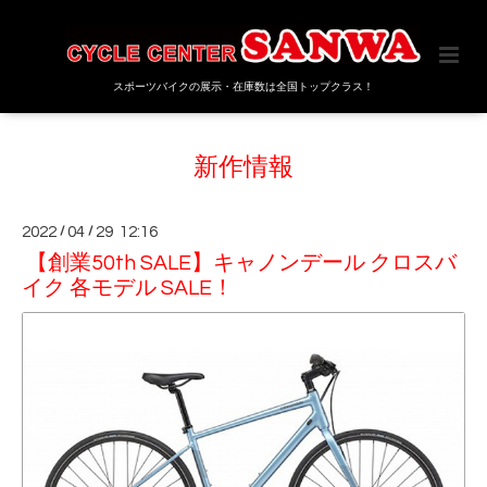
スポーツバイクの展示・在庫数は全国トップクラス！
新作情報
2022
/
04
/
29 12:16
【創業50th SALE】キャノンデール クロスバ
イク 各モデル SALE！