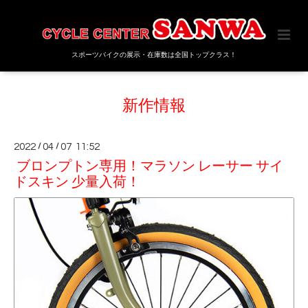
スポーツバイクの展示・在庫数は全国トップクラス！
新作情報
2022
/
04
/
07 11:52
ブロンプトン専用！マラソン レーサー サイ
ドスキン 少量入荷！