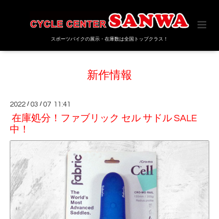
スポーツバイクの展示・在庫数は全国トップクラス！
新作情報
2022
/
03
/
07 11:41
在庫処分！ファブリック セル サドル SALE
中！