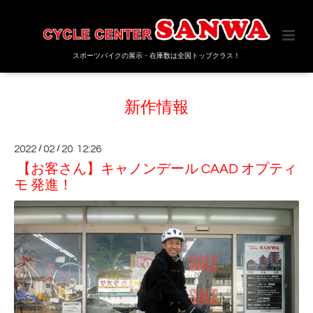
スポーツバイクの展示・在庫数は全国トップクラス！
新作情報
2022
/
02
/
20 12:26
【お客さん】キャノンデール CAAD オプティ
モ 発進！