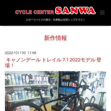
スポーツバイクの展示・在庫数は全国トップクラス！
新作情報
2022
/
01
/
30 11:48
キャノンデール トレイル 7.1 2022モデル 登
場！