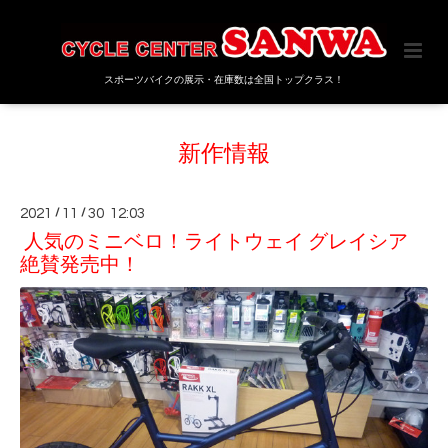
スポーツバイクの展示・在庫数は全国トップクラス！
新作情報
2021
/
11
/
30 12:03
人気のミニベロ！ライトウェイ グレイシア
絶賛発売中！