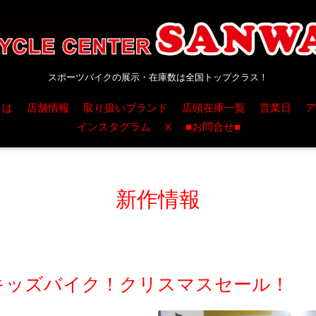
スポーツバイクの展示・在庫数は全国トップクラス！
とは
店舗情報
取り扱いブランド
店頭在庫一覧
営業日
ア
インスタグラム
X
■お問合せ■
新作情報
LE】キッズバイク！クリスマスセール！