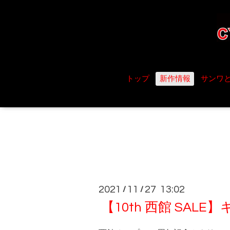
トップ
新作情報
サンワ
2021
11
27 13:02
/
/
【10th 西館 SA