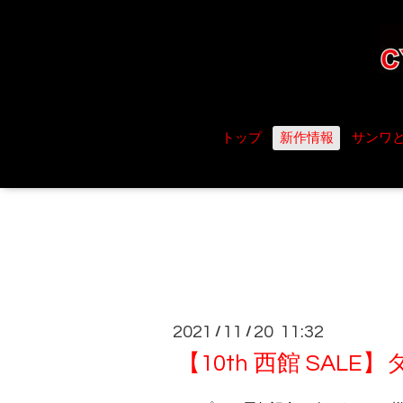
トップ
新作情報
サンワ
2021
11
20 11:32
/
/
【10th 西館 SAL