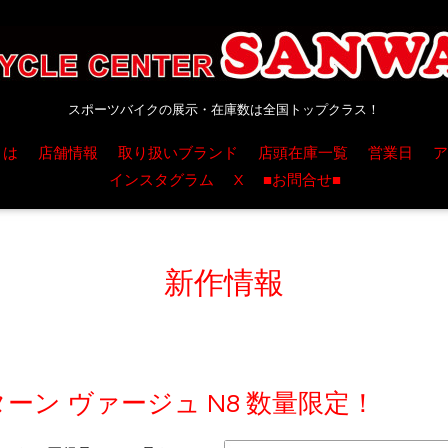
スポーツバイクの展示・在庫数は全国トップクラス！
とは
店舗情報
取り扱いブランド
店頭在庫一覧
営業日
ア
インスタグラム
X
■お問合せ■
新作情報
E】ターン ヴァージュ N8 数量限定！