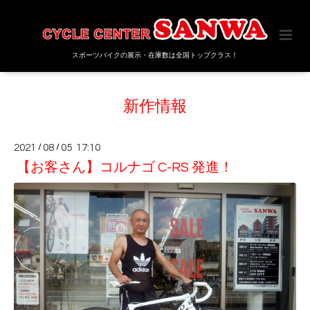
スポーツバイクの展示・在庫数は全国トップクラス！
新作情報
2021
/
08
/
05 17:10
【お客さん】コルナゴ C-RS 発進！